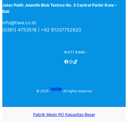
Jalan Patih Jelantik Blok Techno No. 3 Central Parkir Kuta –
Bali
info@tiwa.co.id
(0361) 4753518 | +62 81337752620
IKUTI KAMI :
Facebook
Instagram
TikTok
Water Filter
© 2025 ·
· All rights reserved
Pabrik Mesin RO Kapasitas Besar