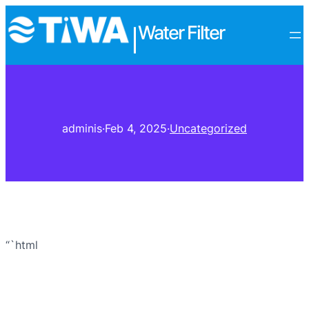
Water Filter
|
adminis
·
Feb 4, 2025
·
Uncategorized
“`html