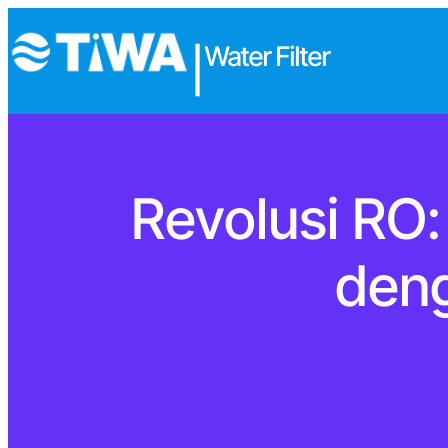
Water Filter
|
Revolusi RO:
deng