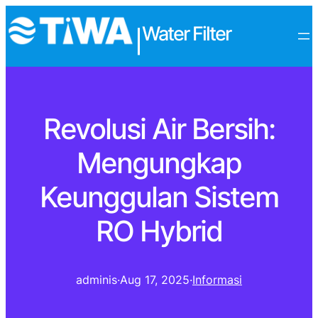
Water Filter
|
Revolusi Air Bersih:
Mengungkap
Keunggulan Sistem
RO Hybrid
adminis
·
Aug 17, 2025
·
Informasi