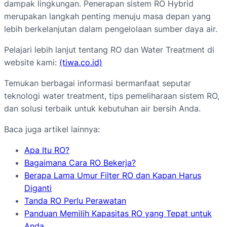
dampak lingkungan. Penerapan sistem RO Hybrid
merupakan langkah penting menuju masa depan yang
lebih berkelanjutan dalam pengelolaan sumber daya air.
Pelajari lebih lanjut tentang RO dan Water Treatment di
website kami:
(tiwa.co.id)
Temukan berbagai informasi bermanfaat seputar
teknologi water treatment, tips pemeliharaan sistem RO,
dan solusi terbaik untuk kebutuhan air bersih Anda.
Baca juga artikel lainnya:
Apa Itu RO?
Bagaimana Cara RO Bekerja?
Berapa Lama Umur Filter RO dan Kapan Harus
Diganti
Tanda RO Perlu Perawatan
Panduan Memilih Kapasitas RO yang Tepat untuk
Anda