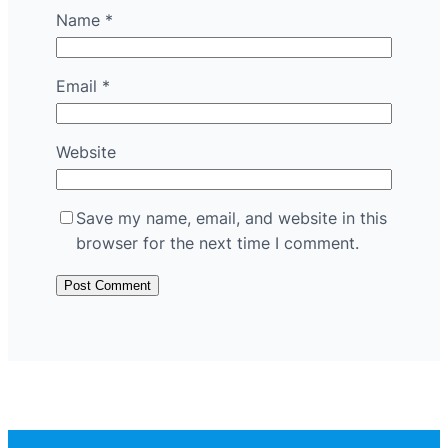
Name
*
Email
*
Website
Save my name, email, and website in this
browser for the next time I comment.