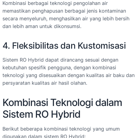
Kombinasi berbagai teknologi pengolahan air
memastikan penghapusan berbagai jenis kontaminan
secara menyeluruh, menghasilkan air yang lebih bersih
dan lebih aman untuk dikonsumsi.
4. Fleksibilitas dan Kustomisasi
Sistem RO Hybrid dapat dirancang sesuai dengan
kebutuhan spesifik pengguna, dengan kombinasi
teknologi yang disesuaikan dengan kualitas air baku dan
persyaratan kualitas air hasil olahan.
Kombinasi Teknologi dalam
Sistem RO Hybrid
Berikut beberapa kombinasi teknologi yang umum
digunakan dalam sistem RO Hybrid: