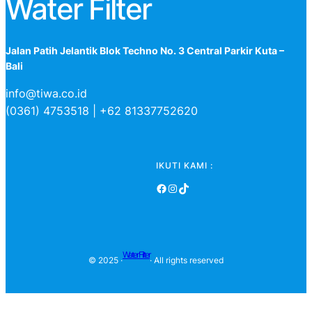
Water Filter
Jalan Patih Jelantik Blok Techno No. 3 Central Parkir Kuta –
Bali
info@tiwa.co.id
(0361) 4753518 | +62 81337752620
IKUTI KAMI :
Facebook
Instagram
TikTok
Water Filter
© 2025 ·
· All rights reserved