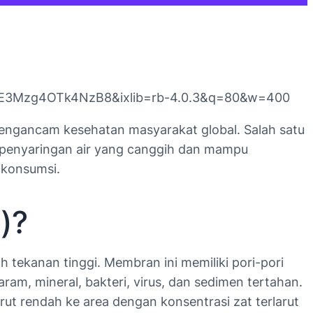
E3Mzg4OTk4NzB8&ixlib=rb-4.0.3&q=80&w=400
r mengancam kesehatan masyarakat global. Salah satu
s penyaringan air yang canggih dan mampu
ikonsumsi.
)?
tekanan tinggi. Membran ini memiliki pori-pori
ram, mineral, bakteri, virus, dan sedimen tertahan.
rut rendah ke area dengan konsentrasi zat terlarut