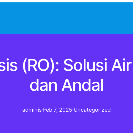
s (RO): Solusi Ai
dan Andal
adminis
·
Feb 7, 2025
·
Uncategorized