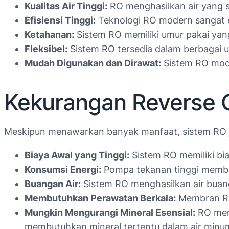
Kualitas Air Tinggi:
RO menghasilkan air yang sa
Efisiensi Tinggi:
Teknologi RO modern sangat e
Ketahanan:
Sistem RO memiliki umur pakai yan
Fleksibel:
Sistem RO tersedia dalam berbagai u
Mudah Digunakan dan Dirawat:
Sistem RO mode
Kekurangan Reverse 
Meskipun menawarkan banyak manfaat, sistem RO j
Biaya Awal yang Tinggi:
Sistem RO memiliki bia
Konsumsi Energi:
Pompa tekanan tinggi membutu
Buangan Air:
Sistem RO menghasilkan air buang
Membutuhkan Perawatan Berkala:
Membran RO 
Mungkin Mengurangi Mineral Esensial:
RO meng
membutuhkan mineral tertentu dalam air minu