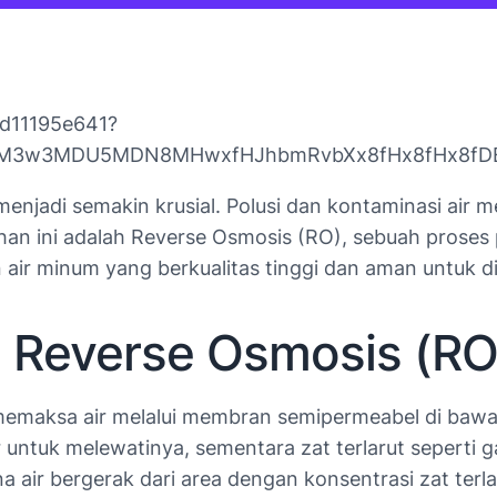
ed11195e641?
xid=M3w3MDU5MDN8MHwxfHJhbmRvbXx8fHx8fHx8fD
 menjadi semakin krusial. Polusi dan kontaminasi ai
ahan ini adalah Reverse Osmosis (RO), sebuah prose
air minum yang berkualitas tinggi dan aman untuk d
a Reverse Osmosis (RO
emaksa air melalui membran semipermeabel di bawah 
untuk melewatinya, sementara zat terlarut seperti ga
 air bergerak dari area dengan konsentrasi zat terla