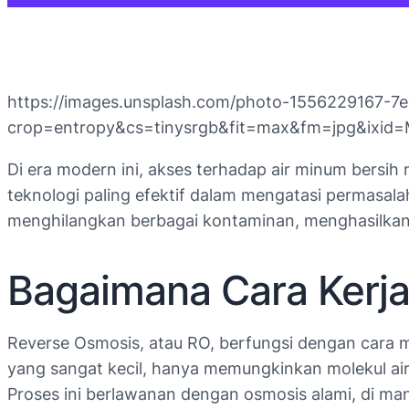
https://images.unsplash.com/photo-1556229167-7
crop=entropy&cs=tinysrgb&fit=max&fm=jpg&i
Di era modern ini, akses terhadap air minum bersih
teknologi paling efektif dalam mengatasi permasal
menghilangkan berbagai kontaminan, menghasilkan 
Bagaimana Cara Kerj
Reverse Osmosis, atau RO, berfungsi dengan cara m
yang sangat kecil, hanya memungkinkan molekul air 
Proses ini berlawanan dengan osmosis alami, di mana