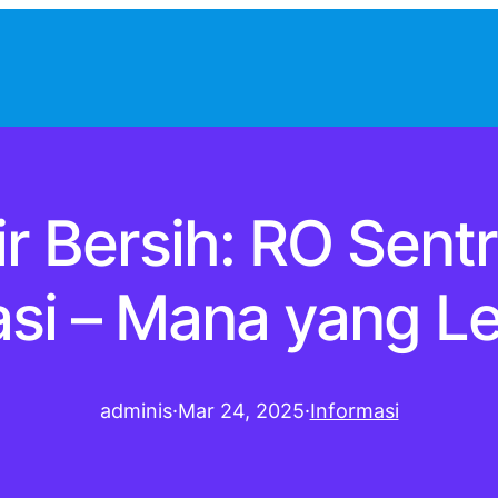
r Bersih: RO Sentra
asi – Mana yang L
adminis
·
Mar 24, 2025
·
Informasi