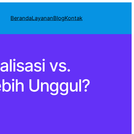
Beranda
Layanan
Blog
Kontak
lisasi vs.
ebih Unggul?