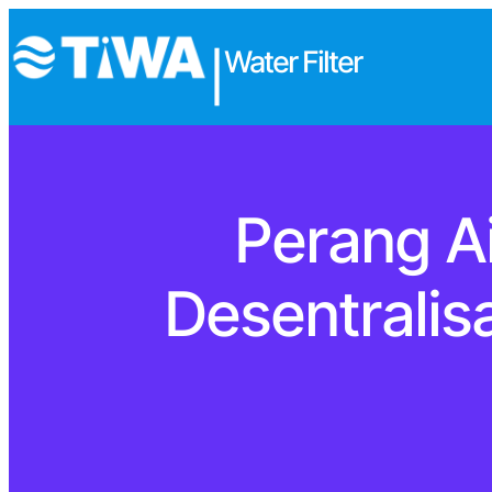
Water Filter
|
Perang Ai
Desentralis