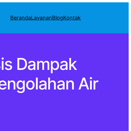
Beranda
Layanan
Blog
Kontak
sis Dampak
engolahan Air