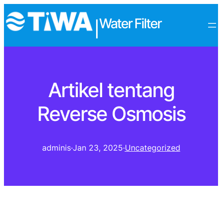
Water Filter
|
Artikel tentang
Reverse Osmosis
adminis
·
Jan 23, 2025
·
Uncategorized