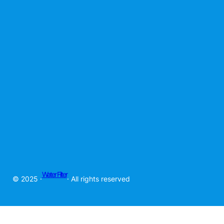
Water Filter
© 2025 ·
· All rights reserved
Pabrik Mesin RO Kapasitas Besar