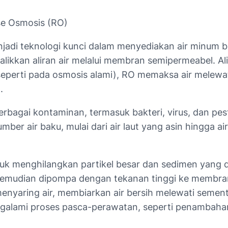
se Osmosis (RO)
jadi teknologi kunci dalam menyediakan air minum ber
ikkan aliran air melalui membran semipermeabel. Alih
(seperti pada osmosis alami), RO memaksa air melewa
.
rbagai kontaminan, termasuk bakteri, virus, dan pest
ber air baku, mulai dari air laut yang asin hingga a
untuk menghilangkan partikel besar dan sedimen yan
 kemudian dipompa dengan tekanan tinggi ke membra
yaring air, membiarkan air bersih melewati sementar
mengalami proses pasca-perawatan, seperti penambah