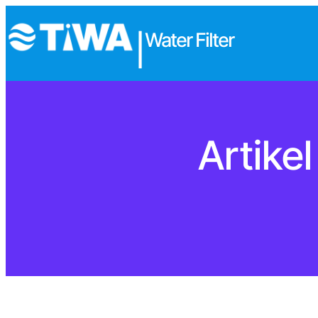
Water Filter
|
Artike