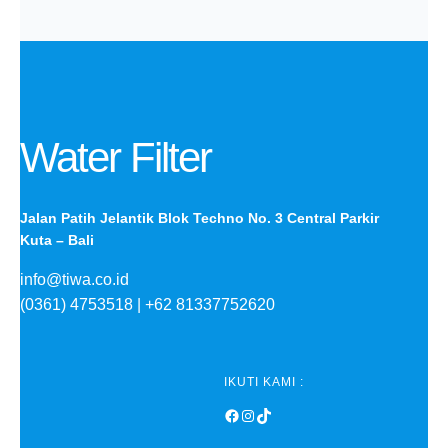
Water Filter
Jalan Patih Jelantik Blok Techno No. 3 Central Parkir
Kuta – Bali
info@tiwa.co.id
(0361) 4753518 | +62 81337752620
IKUTI KAMI :
Facebook
Instagram
TikTok