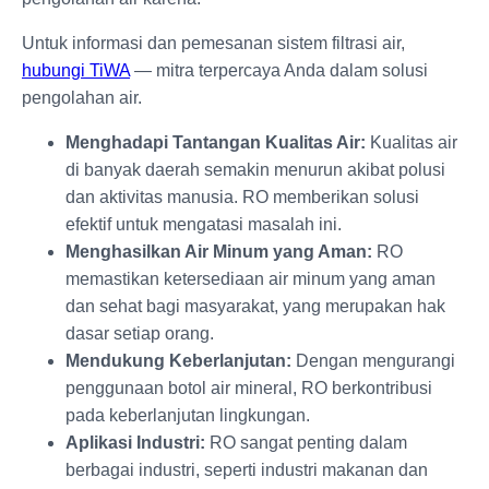
Untuk informasi dan pemesanan sistem filtrasi air,
hubungi TiWA
— mitra terpercaya Anda dalam solusi
pengolahan air.
Menghadapi Tantangan Kualitas Air:
Kualitas air
di banyak daerah semakin menurun akibat polusi
dan aktivitas manusia. RO memberikan solusi
efektif untuk mengatasi masalah ini.
Menghasilkan Air Minum yang Aman:
RO
memastikan ketersediaan air minum yang aman
dan sehat bagi masyarakat, yang merupakan hak
dasar setiap orang.
Mendukung Keberlanjutan:
Dengan mengurangi
penggunaan botol air mineral, RO berkontribusi
pada keberlanjutan lingkungan.
Aplikasi Industri:
RO sangat penting dalam
berbagai industri, seperti industri makanan dan