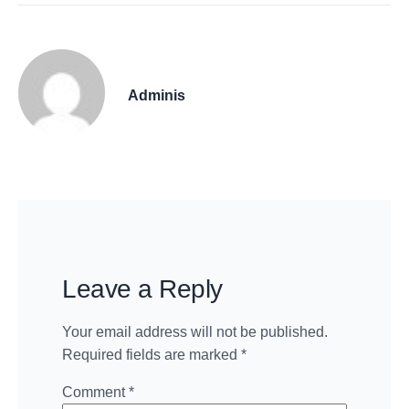
Adminis
Leave a Reply
Your email address will not be published.
Required fields are marked
*
Comment
*