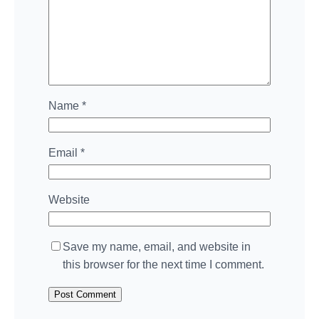
Name
*
Email
*
Website
Save my name, email, and website in
this browser for the next time I comment.