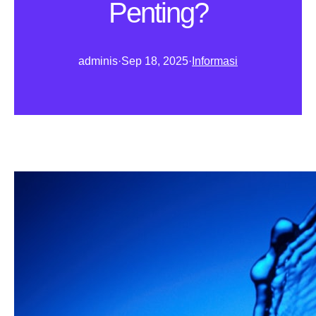
Penting?
adminis
·
Sep 18, 2025
·
Informasi