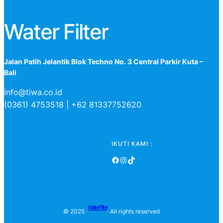
Water Filter
Jalan Patih Jelantik Blok Techno No. 3 Central Parkir Kuta –
Bali
info@tiwa.co.id
(0361) 4753518 | +62 81337752620
IKUTI KAMI :
Facebook
Instagram
TikTok
Water Filter
© 2025 ·
· All rights reserved