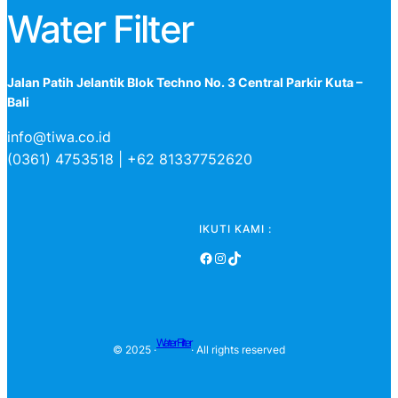
Water Filter
Jalan Patih Jelantik Blok Techno No. 3 Central Parkir Kuta –
Bali
info@tiwa.co.id
(0361) 4753518 | +62 81337752620
IKUTI KAMI :
Facebook
Instagram
TikTok
Water Filter
© 2025 ·
· All rights reserved