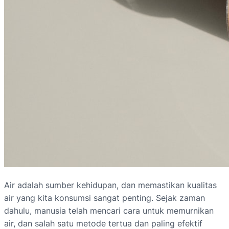
Air adalah sumber kehidupan, dan memastikan kualitas
air yang kita konsumsi sangat penting. Sejak zaman
dahulu, manusia telah mencari cara untuk memurnikan
air, dan salah satu metode tertua dan paling efektif