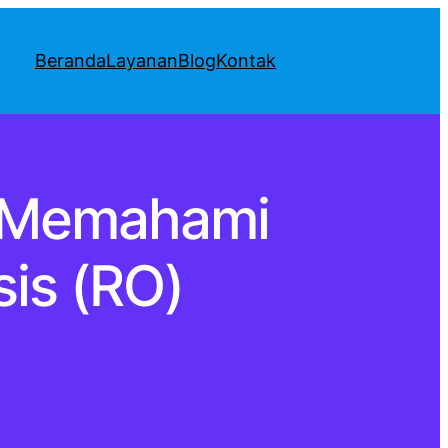
Beranda
Layanan
Blog
Kontak
i: Memahami
is (RO)