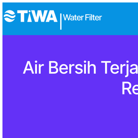
Water Filter
|
Air Bersih Ter
R