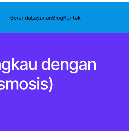
Beranda
Layanan
Blog
Kontak
angkau dengan
smosis)