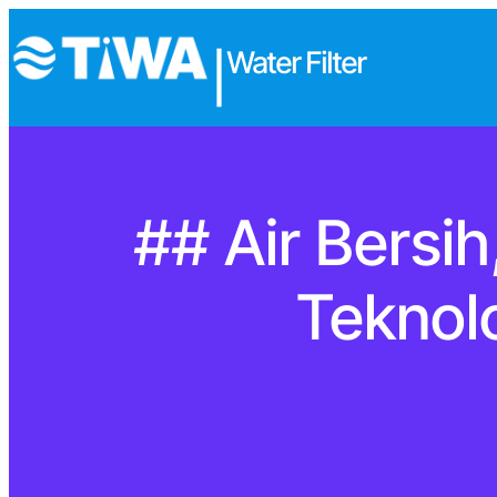
Water Filter
|
## Air Bersi
Teknol