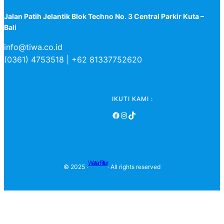
Jalan Patih Jelantik Blok Techno No. 3 Central Parkir Kuta –
Bali
info@tiwa.co.id
(0361) 4753518 | +62 81337752620
IKUTI KAMI :
Facebook
Instagram
TikTok
Water Filter
© 2025 ·
· All rights reserved
Pabrik Mesin RO Kapasitas Besar