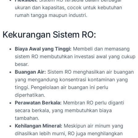
ukuran dan kapasitas, cocok untuk kebutuhan
rumah tangga maupun industri.
Kekurangan Sistem RO:
Biaya Awal yang Tinggi:
Membeli dan memasang
sistem RO membutuhkan investasi awal yang cukup
besar.
Buangan Air:
Sistem RO menghasilkan air buangan
yang mengandung konsentrasi kontaminan yang
tinggi. Pengelolaan air buangan ini perlu
diperhatikan.
Perawatan Berkala:
Membran RO perlu diganti
secara berkala, yang membutuhkan biaya
tambahan.
Kehilangan Mineral:
Meskipun air minum yang
dihasilkan lebih murni, RO juga menghilangkan