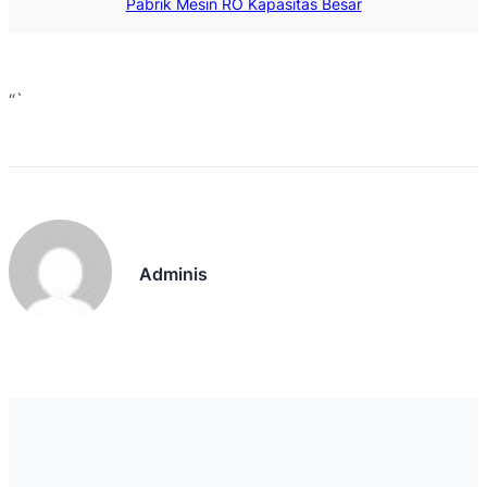
Pabrik Mesin RO Kapasitas Besar
“`
Adminis