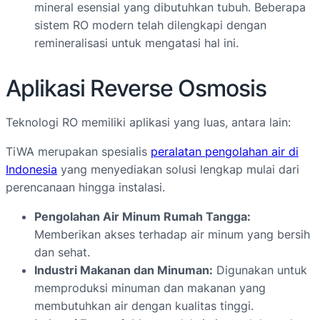
mineral esensial yang dibutuhkan tubuh. Beberapa
sistem RO modern telah dilengkapi dengan
remineralisasi untuk mengatasi hal ini.
Aplikasi Reverse Osmosis
Teknologi RO memiliki aplikasi yang luas, antara lain:
TiWA merupakan spesialis
peralatan pengolahan air di
Indonesia
yang menyediakan solusi lengkap mulai dari
perencanaan hingga instalasi.
Pengolahan Air Minum Rumah Tangga:
Memberikan akses terhadap air minum yang bersih
dan sehat.
Industri Makanan dan Minuman:
Digunakan untuk
memproduksi minuman dan makanan yang
membutuhkan air dengan kualitas tinggi.